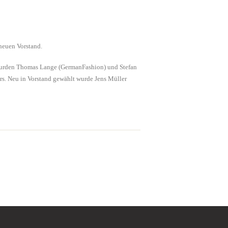
neuen Vorstand.
t wurden Thomas Lange (GermanFashion) und Stefan
rs. Neu in Vorstand gewählt wurde Jens Müller