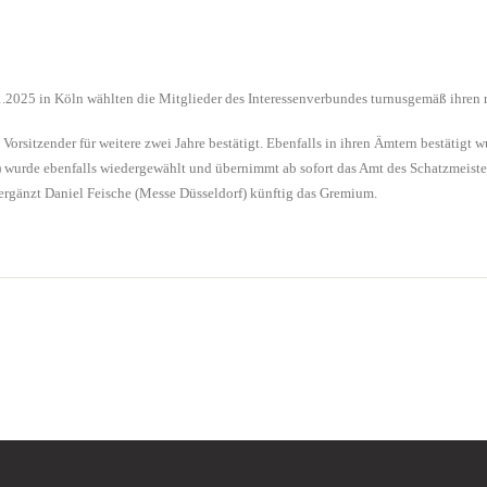
2025 in Köln wählten die Mitglieder des Interessenverbundes turnusgemäß ihren 
orsitzender für weitere zwei Jahre bestätigt. Ebenfalls in ihren Ämtern bestätig
r) wurde ebenfalls wiedergewählt und übernimmt ab sofort das Amt des Schatzmeiste
 ergänzt Daniel Feische (Messe Düsseldorf) künftig das Gremium.