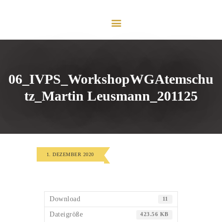
HOME
VORSTAND
PROFIL
MESSE DÜSSELDORF
LEISTUNGEN
06_IVPS_WorkshopWGAtemschu
E-MAGAZIN
tz_Martin Leusmann_201125
KONTAKT
IMPRESSUM
1. DEZEMBER 2020
Download
11
Dateigröße
423.56 KB