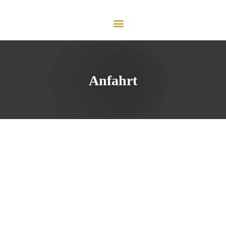
HOME
VORSTAND
PROFIL
MESSE DÜSSELDORF
LEISTUNGEN
Anfahrt
E-MAGAZIN
KONTAKT
IMPRESSUM